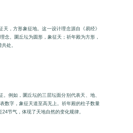
征天，方形象征地。这一设计理念源自《易经》
学理念。圜丘坛为圆形，象征天；祈年殿为方形，
谐共处。
征。例如，圜丘坛的三层坛面分别代表天、地、
代表数字，象征天道至高无上。祈年殿的柱子数量
征24节气，体现了天地自然的变化规律。