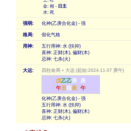
金: 相 -
日主
水: 死
强弱:
化神(乙庚合化金) - 强
格局:
假化气格
用神:
五行用神: 水 (扶抑)
喜神: 正财(木), 偏财(木)
忌神: 七杀(火)
大运:
四柱命局 + 大运 (起始:2024-11-07 庚午)
戊
乙
乙
庚
庚
午
丑
酉
辰
午
化神(乙庚合化金) - 强
五行用神: 水 (扶抑)
喜神: 正财(木), 偏财(木)
忌神: 七杀(火)