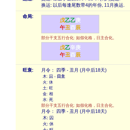
换运: 以后每逢尾数带4的年份, 11月换运.
命局:
戊
乙
乙
庚
午
丑
酉
辰
部分干支五行合化: 如假化格，日主合化。
戊
乙
辛
庚
午
丑
酉
辰
旺衰:
月令： 四季 - 丑月 (月中后18天)
木: 囚 -
日主
火: 休
土: 旺
金: 相
水: 死
部分干支五行合化: 如假化格，日主合化。
月令： 四季 - 丑月 (月中后18天)
木: 囚
火: 休
土: 旺