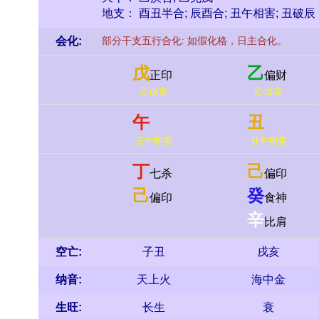
地支： 酉丑半合; 辰酉合; 丑午相害; 丑破辰
会化:
部分干支五行合化: 如假化格，日主合化。
戊
乙
正印
偏财
乙戊克
乙戊克
午
丑
丑午相害
丑午相害
丁
己
七杀
偏印
己
癸
偏印
食神
辛
比肩
空亡:
子丑
戌亥
纳音:
天上火
海中金
生旺:
长生
衰