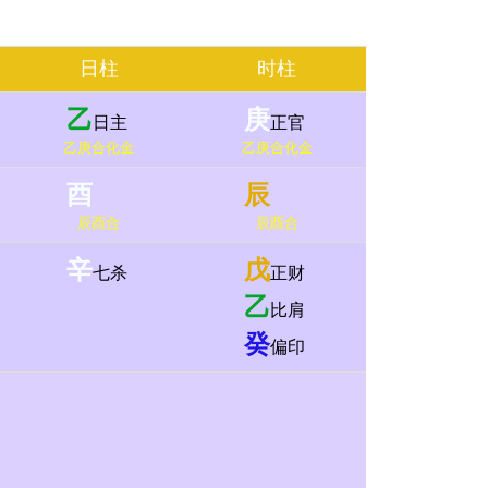
日柱
时柱
乙
庚
日主
正官
乙庚合化金
乙庚合化金
酉
辰
辰酉合
辰酉合
辛
戊
七杀
正财
乙
比肩
癸
偏印