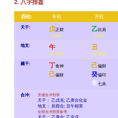
2. 八字排盘
四柱:
年柱
月柱
天干:
戊
乙
正财
比肩
乙戊克
乙戊克
地支:
午
丑
丑午相害
丑午相害
藏干:
丁
己
食神
偏财
己
癸
偏财
偏印
辛
七杀
合冲:
关键合冲刑害
天干： 乙戊克; 乙庚合化金
地支： 辰酉合; 丑午相害
全部合冲刑害参考
天干： 乙庚合; 乙克戊