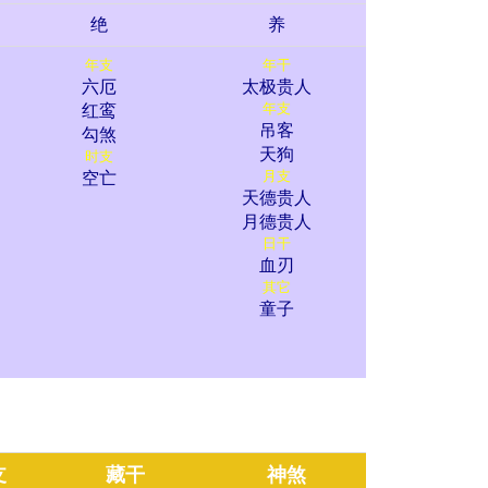
绝
养
年支
年干
六厄
太极贵人
年支
红鸾
吊客
勾煞
天狗
时支
月支
空亡
天德贵人
月德贵人
日干
血刃
其它
童子
支
藏干
神煞