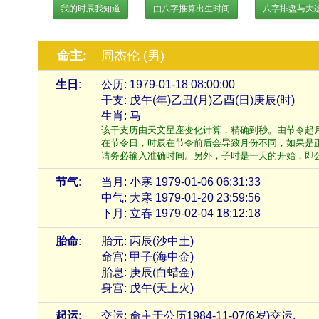
我的时辰我知道
由八字推算出生时间
八字排盘与大
命主:
周杰伦 (男)
生日:
公历: 1979-01-18 08:00:00
干支: 戊午(年)乙丑(月)乙酉(日)庚辰(时)
生肖: 马
该干支历由天文星座变化计算，精确到秒。由节令起
在节令日，时辰在节令前后会导致月份不同，如果是
请务必输入准确时间。另外，子时是一天的开始，即公历的2
节气:
当月: 小寒 1979-01-06 06:31:33
中气: 大寒 1979-01-20 23:59:56
下月: 立春 1979-02-04 18:12:18
胎命:
胎元: 丙辰(沙中土)
命宫: 甲子(海中金)
胎息: 庚辰(白蜡金)
身宫: 戊午(天上火)
起运:
交运: 命主于公历1984-11-07(6岁)交运.