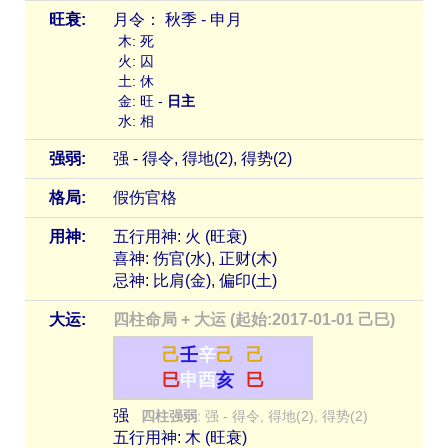
旺衰:
月令： 秋季 - 申月
木: 死
火: 囚
土: 休
金: 旺 -
日主
水: 相
强弱:
强 - 得令, 得地(2), 得势(2)
格局:
假伤官格
用神:
五行用神: 火 (旺衰)
喜神: 伤官(水), 正财(木)
忌神: 比肩(金), 偏印(土)
大运:
四柱命局 + 大运 (起始:2017-01-01 己巳)
己
壬
辛
己
己
巳
申
酉
亥
巳
强
四柱强弱
: 强 - 得令, 得地(2), 得势(2)
五行用神: 木 (旺衰)