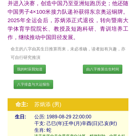
并进入决赛，创造中国乃至亚洲短跑历史；他还随
中国男子4×100米接力队递补获得东京奥运铜牌。
2025年全运会后，苏炳添正式退役，转向暨南大
学体育学院院长、教授及短跑科研、青训培养工
作，继续推动中国田径发展。
命主的八字由其生日推算而来，未必准确，读者如有兴趣，亦
可自行研究推演
我的时辰我知道
由八字推算出生时间
八字排盘与大运报告
命主:
苏炳添 (男)
生日:
公历: 1989-08-29 22:00:00
干支: 己巳(年)壬申(月)辛酉(日)己亥(时)
生肖: 蛇