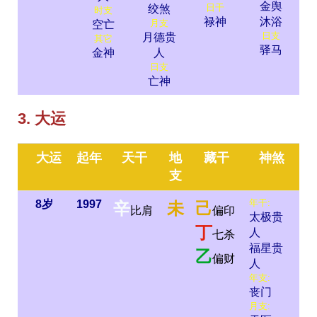
金舆
日干
绞煞
时支
禄神
沐浴
月支
空亡
日支
月德贵
其它
驿马
金神
人
日支
亡神
3. 大运
大运
起年
天干
地
藏干
神煞
支
年干:
8岁
1997
辛
未
己
比肩
偏印
太极贵
丁
人
七杀
福星贵
乙
偏财
人
年支:
丧门
月支: