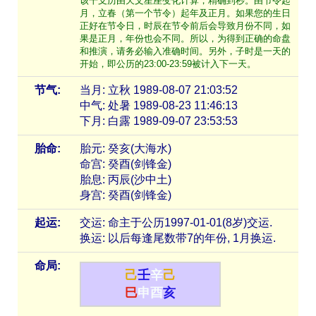
该干支历由天文星座变化计算，精确到秒。由节令起
月，立春（第一个节令）起年及正月。如果您的生日
正好在节令日，时辰在节令前后会导致月份不同，如
果是正月，年份也会不同。所以，为得到正确的命盘
和推演，请务必输入准确时间。另外，子时是一天的
开始，即公历的23:00-23:59被计入下一天。
节气:
当月: 立秋 1989-08-07 21:03:52
中气: 处暑 1989-08-23 11:46:13
下月: 白露 1989-09-07 23:53:53
胎命:
胎元: 癸亥(大海水)
命宫: 癸酉(剑锋金)
胎息: 丙辰(沙中土)
身宫: 癸酉(剑锋金)
起运:
交运: 命主于公历1997-01-01(8岁)交运.
换运: 以后每逢尾数带7的年份, 1月换运.
命局:
己
壬
辛
己
巳
申
酉
亥