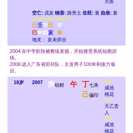
天医
空亡:
戌亥
纳音:
路旁土
生旺:
衰
自坐:
衰
大运对命局八字的合冲
己
壬
辛
己
辛
巳
申
酉
亥
未
地支： 亥未拱合
2004:在中学阶段被教练发掘，开始接受系统短跑训
练。
2006:进入广东省田径队，主攻男子100米和接力项
目。
年支:
18岁
2007
庚
午
丁
劫财
七杀
咸池
己
桃花
偏印
日干:
天乙贵
人
日支:
咸池
桃花