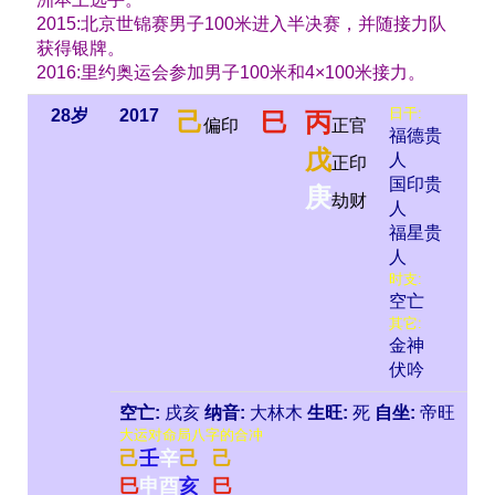
2015:北京世锦赛男子100米进入半决赛，并随接力队
获得银牌。
2016:里约奥运会参加男子100米和4×100米接力。
日干:
28岁
2017
己
巳
丙
偏印
正官
福德贵
戊
人
正印
国印贵
庚
劫财
人
福星贵
人
时支:
空亡
其它:
金神
伏吟
空亡:
戌亥
纳音:
大林木
生旺:
死
自坐:
帝旺
大运对命局八字的合冲
己
壬
辛
己
己
巳
申
酉
亥
巳