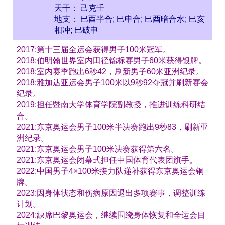
天干： 己克壬
地支： 巳酉半合; 巳申合; 巳酉暗合水; 巳亥
相冲; 巳破申
2017:第十三届全运会获得男子100米冠军。
2018:伯明翰世界室内田径锦标赛男子60米获得银牌。
2018:室内赛季跑出6秒42，刷新男子60米亚洲纪录。
2018:雅加达亚运会男子100米以9秒92夺冠并刷新赛会
纪录。
2019:担任暨南大学体育学院副教授，推进训练科研结
合。
2021:东京奥运会男子100米半决赛跑出9秒83，刷新亚
洲纪录。
2021:东京奥运会男子100米决赛获得第六名。
2021:东京奥运会闭幕式担任中国体育代表团旗手。
2022:中国男子4×100米接力队递补获得东京奥运会铜
牌。
2023:因身体状态和伤病原因退出多项赛事，调整训练
计划。
2024:缺席巴黎奥运会，继续围绕身体恢复和全运会目