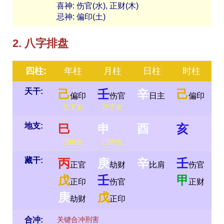
喜神: 伤官(水), 正财(木)
忌神: 偏印(土)
2. 八字排盘
四柱:
年柱
月柱
日柱
时柱
天干:
己
壬
辛
己
偏印
伤官
日主
偏印
己壬克
己壬克
地支:
巳
申
酉
亥
巳申合
巳申合
藏干:
丙
庚
辛
壬
正官
劫财
比肩
伤官
戊
壬
甲
正印
伤官
正财
庚
戊
劫财
正印
合冲:
关键合冲刑害