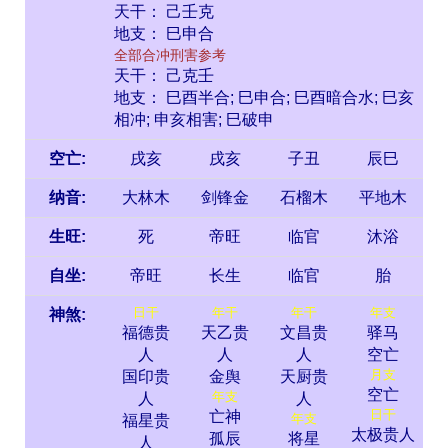
天干： 己壬克
地支： 巳申合
全部合冲刑害参考
天干： 己克壬
地支： 巳酉半合; 巳申合; 巳酉暗合水; 巳亥
相冲; 申亥相害; 巳破申
空亡:
戌亥
戌亥
子丑
辰巳
纳音:
大林木
剑锋金
石榴木
平地木
生旺:
死
帝旺
临官
沐浴
自坐:
帝旺
长生
临官
胎
日干
年干
年干
年支
神煞:
福德贵
天乙贵
文昌贵
驿马
人
人
人
空亡
月支
国印贵
金舆
天厨贵
空亡
年支
人
人
日干
亡神
年支
福星贵
太极贵人
孤辰
将星
人