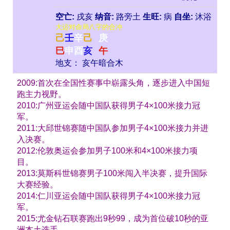
空亡:
戌亥
纳音:
路旁土
生旺:
病
自坐:
沐浴
大运对命局八字的合冲
己
壬
辛
己
庚
巳
申
酉
亥
午
地支： 亥午暗合木
2009:首次在全国性赛事中崭露头角，逐步进入中国短
跑主力视野。
2010:广州亚运会随中国队获得男子4×100米接力冠
军。
2011:大邱世锦赛随中国队参加男子4×100米接力并进
入决赛。
2012:伦敦奥运会参加男子100米和4×100米接力项
目。
2013:莫斯科世锦赛男子100米闯入半决赛，提升国际
大赛经验。
2014:仁川亚运会随中国队获得男子4×100米接力冠
军。
2015:尤金钻石联赛跑出9秒99，成为首位破10秒的亚
洲本土选手。