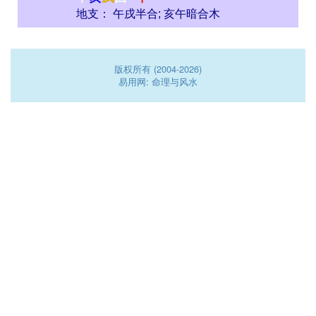
地支： 午戌半合; 亥午暗合木
版权所有 (2004-2026)
易用网: 命理与风水