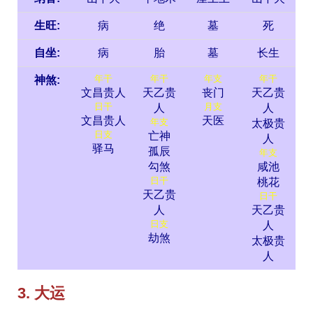
生旺:
病
绝
墓
死
自坐:
病
胎
墓
长生
年干
年干
年支
年干
神煞:
文昌贵人
天乙贵
丧门
天乙贵
日干
月支
人
人
文昌贵人
天医
年支
太极贵
日支
亡神
人
驿马
孤辰
年支
勾煞
咸池
日干
桃花
天乙贵
日干
人
天乙贵
日支
人
劫煞
太极贵
人
3. 大运