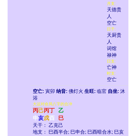
月支:
天德贵
人
空亡
日干:
天厨贵
人
词馆
禄神
日支:
亡神
时支:
空亡
空亡:
寅卯
纳音:
佛灯火
生旺:
临官
自坐:
沐
浴
大运对命局八字的合冲
丙
己
丙
丁
乙
申
亥
戌
酉
巳
天干： 乙克己
地支： 巳酉半合; 巳申合; 巳酉暗合水; 巳亥