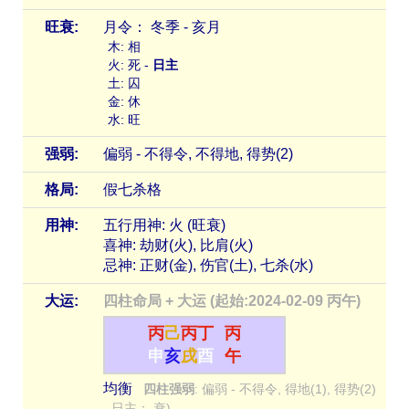
旺衰:
月令： 冬季 - 亥月
木: 相
火: 死 -
日主
土: 囚
金: 休
水: 旺
强弱:
偏弱 - 不得令, 不得地, 得势(2)
格局:
假七杀格
用神:
五行用神: 火 (旺衰)
喜神: 劫财(火), 比肩(火)
忌神: 正财(金), 伤官(土), 七杀(水)
大运:
四柱命局 + 大运 (起始:2024-02-09 丙午)
丙
己
丙
丁
丙
申
亥
戌
酉
午
均衡
四柱强弱
: 偏弱 - 不得令, 得地(1), 得势(2)
- 日主： 衰)