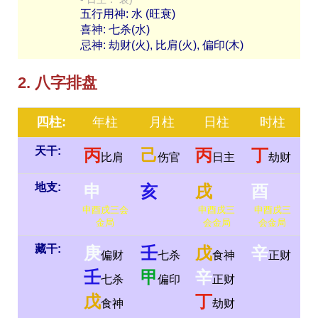
五行用神: 水 (旺衰)
喜神: 七杀(水)
忌神: 劫财(火), 比肩(火), 偏印(木)
2. 八字排盘
四柱:
年柱
月柱
日柱
时柱
天干:
丙
己
丙
丁
比肩
伤官
日主
劫财
地支:
申
亥
戌
酉
申酉戌三会
申酉戌三
申酉戌三
金局
会金局
会金局
藏干:
庚
壬
戊
辛
偏财
七杀
食神
正财
壬
甲
辛
七杀
偏印
正财
戊
丁
食神
劫财