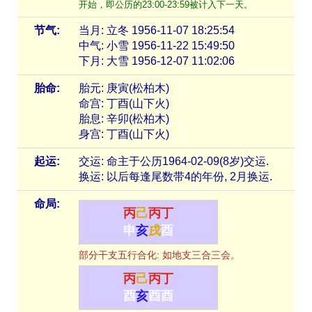
开始，即公历的23:00-23:59被计入下一天。
节气:
当月: 立冬 1956-11-07 18:25:54
中气: 小雪 1956-11-22 15:49:50
下月: 大雪 1956-12-07 11:02:06
胎命:
胎元: 庚寅(松柏木)
命宫: 丁酉(山下火)
胎息: 辛卯(松柏木)
身宫: 丁酉(山下火)
起运:
交运: 命主于公历1964-02-09(8岁)交运.
换运: 以后每逢尾数带4的年份, 2月换运.
命局:
丙
己
丙
丁
申
亥
戌
酉
部分干支五行合化: 如地支三合三会。
丙
己
丙
丁
酉
亥
酉
酉