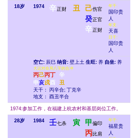
年干:
18岁
1974
辛
丑
己
正财
伤官
国印贵
癸
人
正官
年支:
辛
正财
天喜
日干:
国印贵
人
空亡:
辰巳
纳音:
壁上土
生旺:
养
自坐:
养
大运对命局八字的合冲
丙
己
丙
丁
辛
申
亥
戌
酉
丑
天干： 丙辛合; 丁克辛
地支： 酉丑半合
1974:参加工作，在福建上杭农村和基层岗位工作。
年干:
28岁
1984
壬
寅
甲
七杀
偏印
福星贵
丙
人
比肩