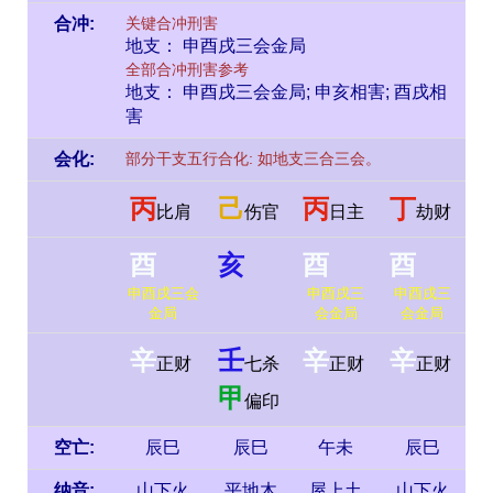
合冲:
关键合冲刑害
地支： 申酉戌三会金局
全部合冲刑害参考
地支： 申酉戌三会金局; 申亥相害; 酉戌相
害
会化:
部分干支五行合化: 如地支三合三会。
丙
己
丙
丁
比肩
伤官
日主
劫财
酉
亥
酉
酉
申酉戌三会
申酉戌三
申酉戌三
金局
会金局
会金局
辛
壬
辛
辛
正财
七杀
正财
正财
甲
偏印
空亡:
辰巳
辰巳
午未
辰巳
纳音:
山下火
平地木
屋上土
山下火