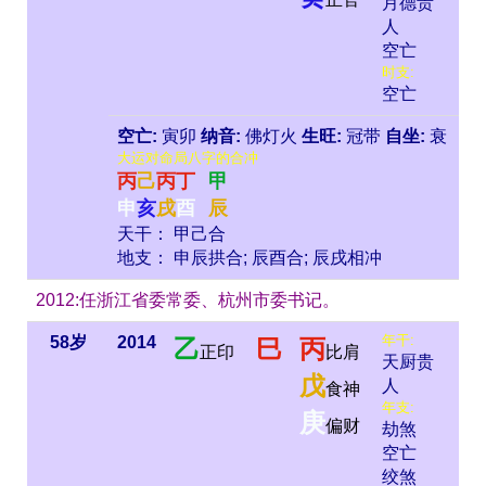
月德贵
人
空亡
时支:
空亡
空亡:
寅卯
纳音:
佛灯火
生旺:
冠带
自坐:
衰
大运对命局八字的合冲
丙
己
丙
丁
甲
申
亥
戌
酉
辰
天干： 甲己合
地支： 申辰拱合; 辰酉合; 辰戌相冲
2012:任浙江省委常委、杭州市委书记。
年干:
58岁
2014
乙
巳
丙
正印
比肩
天厨贵
戊
人
食神
年支:
庚
偏财
劫煞
空亡
绞煞