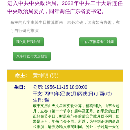
进入中共中央政治局。2022年中共二十大后连任
中央政治局委员，同年调任广东省委书记。
命主的八字由其生日推算而来，未必准确，读者如有兴趣，亦
可自行研究推演
我的时辰我知道
由八字推算出生时间
八字排盘与大运报告
命主:
黄坤明 (男)
生日:
公历: 1956-11-15 18:00:00
干支: 丙申(年)己亥(月)丙戌(日)丁酉(时)
生肖: 猴
该干支历由天文星座变化计算，精确到秒。由节令起
月，立春（第一个节令）起年及正月。如果您的生日
正好在节令日，时辰在节令前后会导致月份不同，如
果是正月，年份也会不同。所以，为得到正确的命盘
和推演，请务必输入准确时间。另外，子时是一天的