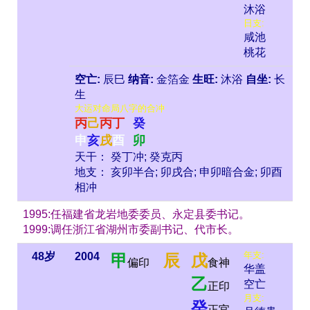
沐浴
日支:
咸池
桃花
空亡:
辰巳
纳音:
金箔金
生旺:
沐浴
自坐:
长
生
大运对命局八字的合冲
丙
己
丙
丁
癸
申
亥
戌
酉
卯
天干： 癸丁冲; 癸克丙
地支： 亥卯半合; 卯戌合; 申卯暗合金; 卯酉
相冲
1995:任福建省龙岩地委委员、永定县委书记。
1999:调任浙江省湖州市委副书记、代市长。
年支:
48岁
2004
甲
辰
戊
偏印
食神
华盖
乙
空亡
正印
月支:
癸
正官