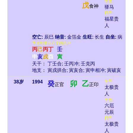
年支:
戊
食神
驿马
日干:
福星贵
人
空亡:
辰巳
纳音:
金箔金
生旺:
长生
自坐:
病
大运对命局八字的合冲
丙
己
丙
丁
壬
申
亥
戌
酉
寅
天干： 丁壬合; 壬丙冲; 壬克丙
地支： 寅戌拱合; 寅亥合; 寅申相冲; 寅破亥
年干:
38岁
1994
癸
卯
乙
正官
正印
太极贵
人
年支:
六厄
元辰
日干:
太极贵
人