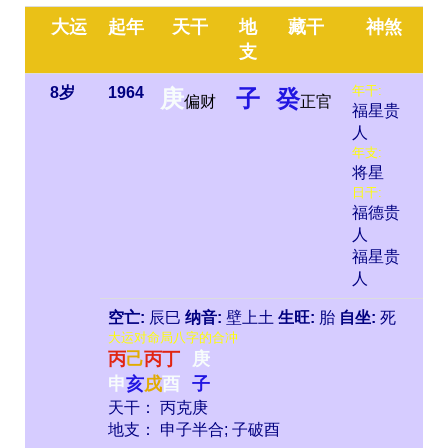
大运
起年
天干
地
藏干
神煞
支
年干:
8岁
1964
庚
子
癸
偏财
正官
福星贵
人
年支:
将星
日干:
福德贵
人
福星贵
人
空亡:
辰巳
纳音:
壁上土
生旺:
胎
自坐:
死
大运对命局八字的合冲
丙
己
丙
丁
庚
申
亥
戌
酉
子
天干： 丙克庚
地支： 申子半合; 子破酉