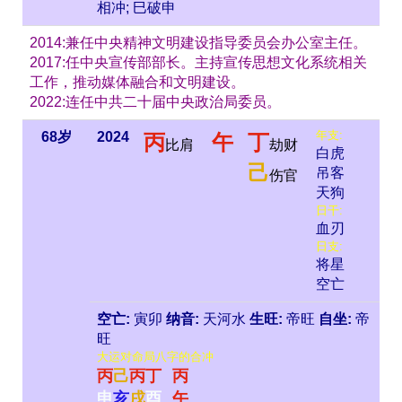
相冲; 巳破申
2014:兼任中央精神文明建设指导委员会办公室主任。
2017:任中央宣传部部长。主持宣传思想文化系统相关
工作，推动媒体融合和文明建设。
2022:连任中共二十届中央政治局委员。
年支:
68岁
2024
丙
午
丁
比肩
劫财
白虎
己
吊客
伤官
天狗
日干:
血刃
日支:
将星
空亡
空亡:
寅卯
纳音:
天河水
生旺:
帝旺
自坐:
帝
旺
大运对命局八字的合冲
丙
己
丙
丁
丙
申
亥
戌
酉
午