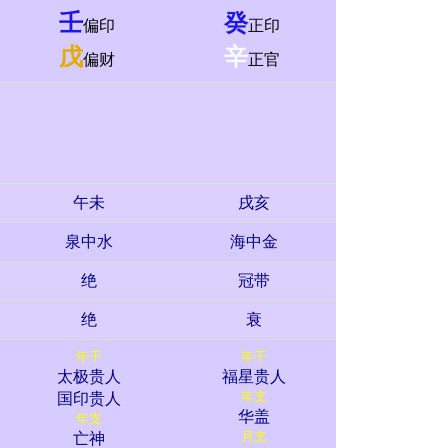
壬
癸
偏印
正印
戊
辛
偏财
正官
午未
戌亥
泉中水
海中金
绝
冠带
绝
衰
年干
年干
太极贵人
福星贵人
年支
国印贵人
华盖
年支
月支
亡神