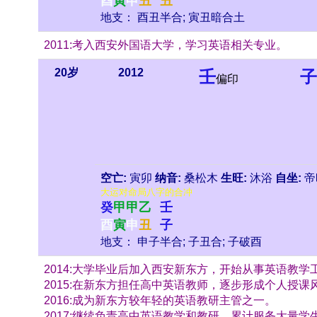
酉
寅
申
丑
丑
地支： 酉丑半合; 寅丑暗合土
2011:考入西安外国语大学，学习英语相关专业。
20岁
2012
壬
子
偏印
空亡:
寅卯
纳音:
桑松木
生旺:
沐浴
自坐:
帝
大运对命局八字的合冲
癸
甲
甲
乙
壬
酉
寅
申
丑
子
地支： 申子半合; 子丑合; 子破酉
2014:大学毕业后加入西安新东方，开始从事英语教学
2015:在新东方担任高中英语教师，逐步形成个人授课
2016:成为新东方较年轻的英语教研主管之一。
2017:继续负责高中英语教学和教研，累计服务大量学