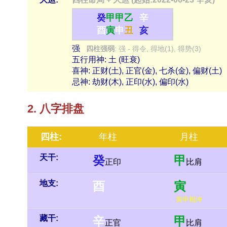
癸
甲
甲
乙
辛
酉
寅
申
丑
亥
强
四柱强弱
: 强 - 得令, 得地(1), 得势(3)
五行用神: 土 (旺衰)
喜神: 正财(土), 正官(金), 七杀(金), 偏财(土)
忌神: 劫财(木), 正印(水), 偏印(水)
2. 八字排盘
四柱:
年柱
月柱
天干:
癸
甲
正印
比肩
地支:
酉
寅
寅申相冲
藏干:
辛
甲
正官
比肩