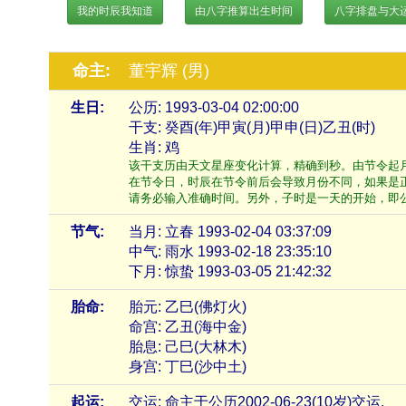
我的时辰我知道
由八字推算出生时间
八字排盘与大
命主:
董宇辉 (男)
生日:
公历: 1993-03-04 02:00:00
干支: 癸酉(年)甲寅(月)甲申(日)乙丑(时)
生肖: 鸡
该干支历由天文星座变化计算，精确到秒。由节令起
在节令日，时辰在节令前后会导致月份不同，如果是
请务必输入准确时间。另外，子时是一天的开始，即公历的2
节气:
当月: 立春 1993-02-04 03:37:09
中气: 雨水 1993-02-18 23:35:10
下月: 惊蛰 1993-03-05 21:42:32
胎命:
胎元: 乙巳(佛灯火)
命宫: 乙丑(海中金)
胎息: 己巳(大林木)
身宫: 丁巳(沙中土)
起运:
交运: 命主于公历2002-06-23(10岁)交运.