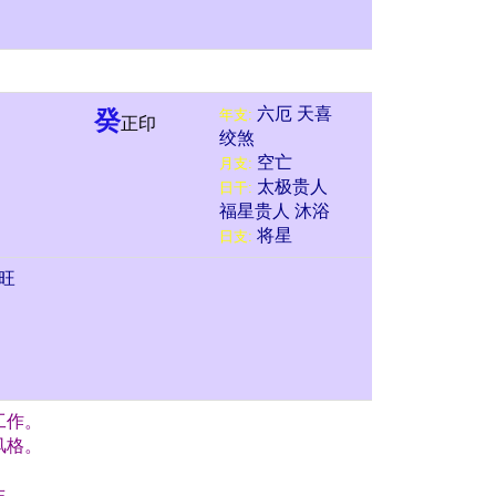
六厄
天喜
癸
年支:
正印
绞煞
空亡
月支:
太极贵人
日干:
福星贵人
沐浴
将星
日支:
旺
工作。
风格。
生。