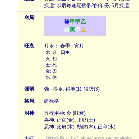
换运: 以后每逢尾数带2的年份, 6月换运.
命局:
癸
甲
甲
乙
酉
寅
申
丑
旺衰:
月令： 春季 - 寅月
木: 旺 -
日主
火: 相
土: 死
金: 囚
水: 休
强弱:
强 - 得令, 得地(1), 得势(3)
格局:
建禄格
用神:
五行用神: 金 (旺衰)
喜神: 正官(金), 正财(土)
忌神: 比肩(木), 劫财(木), 正印(水)
大运:
四柱命局 + 大运 (起始:2022-06-23 辛亥)