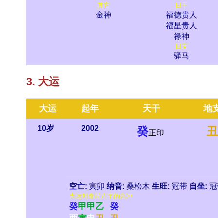
其它
日干
金神
福德贵人
福星贵人
禄神
日支
驿马
3. 大运
大运
起年
天干
地
10岁
2002
癸
丑
正印
空亡:
寅卯
纳音:
桑松木
生旺:
冠带
自坐:
冠
大运对命局八字的合冲
癸
甲
甲
乙
癸