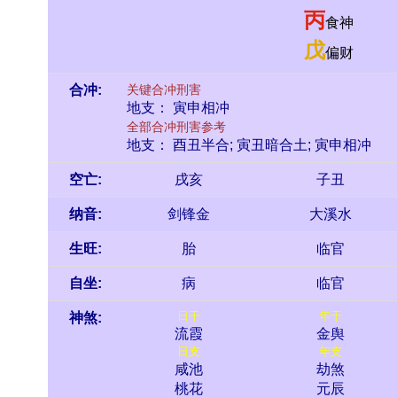
丙
食神
戊
偏财
合冲:
关键合冲刑害
地支： 寅申相冲
全部合冲刑害参考
地支： 酉丑半合; 寅丑暗合土; 寅申相冲
空亡:
戌亥
子丑
纳音:
剑锋金
大溪水
生旺:
胎
临官
自坐:
病
临官
日干
年干
神煞:
流霞
金舆
日支
年支
咸池
劫煞
桃花
元辰