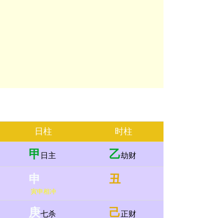
日柱
时柱
甲
乙
日主
劫财
申
丑
寅申相冲
庚
己
七杀
正财