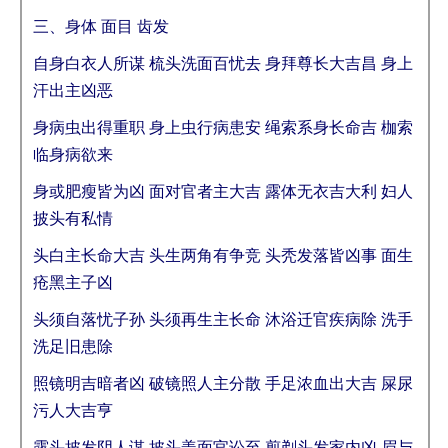
三、身体 面目 齿发
自身白衣人所谋 梳头洗面百忧去 身拜尊长大吉昌 身上
汗出主凶恶
身病虫出得重职 身上虫行病患安 绳索系身长命吉 枷索
临身病欲来
身或肥瘦皆为凶 面对官者主大吉 露体无衣吉大利 妇人
披头有私情
头白主长命大吉 头生两角有争竞 头秃发落皆凶事 面生
疮黑主子凶
头须自落忧子孙 头须再生主长命 沐浴迁官疾病除 洗手
洗足旧患除
照镜明吉暗者凶 破镜照人主分散 手足浓血出大吉 屎尿
污人大吉亨
露头披发阴人谋 披头盖面官讼至 剪剃头发家内凶 眉与