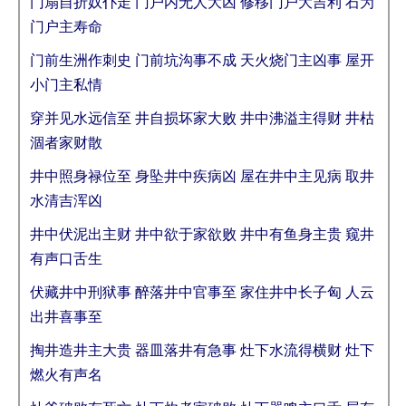
门扇自折奴仆走 门户内无人大凶 修移门户大吉利 石为
门户主寿命
门前生洲作刺史 门前坑沟事不成 天火烧门主凶事 屋开
小门主私情
穿并见水远信至 井自损坏家大败 井中沸溢主得财 井枯
涸者家财散
井中照身禄位至 身坠井中疾病凶 屋在井中主见病 取井
水清吉浑凶
井中伏泥出主财 井中欲于家欲败 井中有鱼身主贵 窥井
有声口舌生
伏藏井中刑狱事 醉落井中官事至 家住井中长子匈 人云
出井喜事至
掏井造井主大贵 器皿落井有急事 灶下水流得横财 灶下
燃火有声名