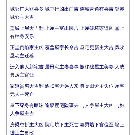
城郭广大财喜多 城中行凶出门吉 连城青色有喜吉 登赤
城郭主大吉
盖城上屋大吉利 上屋主富出园吉 上屋破坏家道凶 堂上
有棺身安乐
正堂倒陷家主凶 覆盖屋宇长命吉 屋宅更新主大吉 风吹
屋动主迁移
迁入他人新宅吉 居田宅主妻喜事 搬移破屋主美妻 人或
典房主官让
家道贫穷大吉利 洒扫宅舍远人来 典卖田舍主失位 屋宅
无人主死亡
屋下穿身有暗昧 逾墙度宅险事去 与人争屋主大凶 与妇
人争屋主吉
房梁忽折主大凶 院宅坑下主死亡 妻男墙下官位至 墙上
掘土主更改