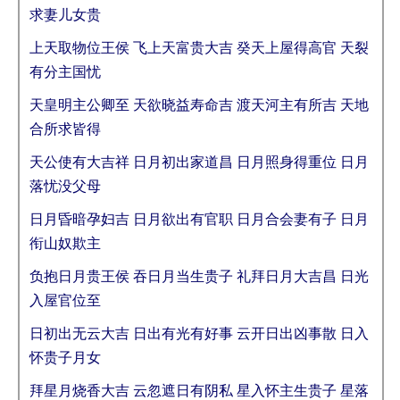
求妻儿女贵
上天取物位王侯 飞上天富贵大吉 癸天上屋得高官 天裂
有分主国忧
天皇明主公卿至 天欲晓益寿命吉 渡天河主有所吉 天地
合所求皆得
天公使有大吉祥 日月初出家道昌 日月照身得重位 日月
落忧没父母
日月昏暗孕妇吉 日月欲出有官职 日月合会妻有子 日月
衔山奴欺主
负抱日月贵王侯 吞日月当生贵子 礼拜日月大吉昌 日光
入屋官位至
日初出无云大吉 日出有光有好事 云开日出凶事散 日入
怀贵子月女
拜星月烧香大吉 云忽遮日有阴私 星入怀主生贵子 星落