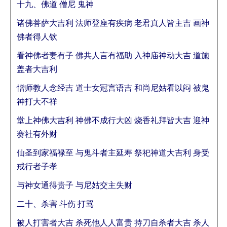
十九、佛道 僧尼 鬼神
诸佛菩萨大吉利 法师登座有疾病 老君真人皆主吉 画神
佛者得人钦
看神佛者妻有子 佛共人言有福助 入神庙神动大吉 道施
盖者大吉利
憎师教人念经吉 道士女冠言语吉 和尚尼姑看以闷 被鬼
神打大不祥
堂上神佛大吉利 神佛不成行大凶 烧香礼拜皆大吉 迎神
赛社有外财
仙圣到家福禄至 与鬼斗者主延寿 祭祀神道大吉利 身受
戒行者子孝
与神女通得贵子 与尼姑交主失财
二十、杀害 斗伤 打骂
被人打害者大吉 杀死他人人富贵 持刀自杀者大吉 杀人