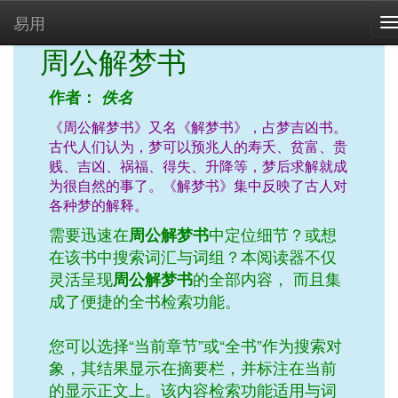
易用
T
n
周公解梦书
作者：
佚名
《周公解梦书》又名《解梦书》，占梦吉凶书。
古代人们认为，梦可以预兆人的寿夭、贫富、贵
贱、吉凶、祸福、得失、升降等，梦后求解就成
为很自然的事了。《解梦书》集中反映了古人对
各种梦的解释。
需要迅速在
周公解梦书
中定位细节？或想
在该书中搜索词汇与词组？本阅读器不仅
灵活呈现
周公解梦书
的全部内容， 而且集
成了便捷的全书检索功能。
您可以选择“当前章节”或“全书”作为搜索对
象，其结果显示在摘要栏，并标注在当前
的显示正文上。该内容检索功能适用与词