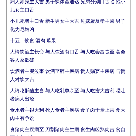
妇人赤身主大吉 男子裸体命通达 兄弟分别口舌临 抱小
儿女主口舌
小儿死者主口舌 新生男女主大吉 见嫁聚及孝主凶 男子
化为尼姑凶
十五、饮食 酒肉 瓜果
人请饮酒主长命 与人饮酒有口舌 与人吃会富贵至 宴会
客人家欲破
饮酒者主哭泣事 饮酒至醉主疾病 贵人赐宴主疾病 与贵
人对饮大吉
人请吃酥酪主喜 与人吃乳尊亲至 与人吃蜜大吉利 呕吐
者病人出痊
食水者主很大利 死人食者主疾病 食羊肉于堂上吉 食大
肉主有争讼
食猪肉主疾病至 刀割猪肉主生病 食生肉凶熟肉吉 食自