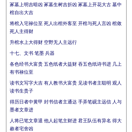
冢墓上明吉暗凶 冢墓生树吉折凶 冢墓上开花大古 墓中
棺自出大吉
将棺入宅禄位至 死人出棺外客至 开棺与死人言凶 棺敛
死人主得财
升棺水上大得财 空野无人主远行
十七、文书 笔墨 兵器
各色经书大富贵 五色纸者大益财 吞五色纸诗书进 几上
有书禄位至
读书文写字大吉 有人教书大富贵 见读书者主聪明 观人
读书生贵子
得历日者中黄甲 封书信者主通达 手弄笔砚主远信 人与
墨者文章进
人将已笔文章退 他人起笔主财进 君王队伍有异名 得大
赦者宅舍凶