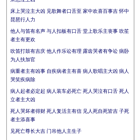
床上哭泣主大凶 见歌舞者口舌至 家中欢喜百事吉 怀中
琵琶行人力
他人与笛有名声 与人扣板有口舌 堂上歌乐主丧事 吹笙
者主有更欢
吹笛打鼓有吉庆 他人作乐讼有理 露齿哭者有争讼 病卧
为人扶加官
病重者主有凶事 自疾病者主有喜 病人歌唱主大凶 病人
哭笑疾病除
病人起者必定起 病人装车必死亡 死人哭泣有口舌 死人
立者主大凶
死人哭坏者得财 死人复活主有信 见人死自死皆吉 子死
者主添喜事
见死亡尊长大吉 门吊他人主生子