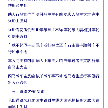
乘船必主死
助人行船官位至 身卧船中主有凶 执火入船主大吉 家中
乘船主没财
乘船看花酒食至 船车破碎主不详 车轮破夫妻相别 车轮
折倒主破败
车载不起厄事去 骂车游行禄位至 车行主百事顺利 车不
行所求不遂
车入门主有凶事 病人上车主大凶 丧车过者主灾散 行车
白马主大吉
四马驾车吉反凶 以羊驾车事不常 备马者生远行事 远行
出入命通达
十三、道路 桥梁 集市
见四通路名利遂 道中得财主通达 道泥荆棘事大成 大道
崩馅主失财