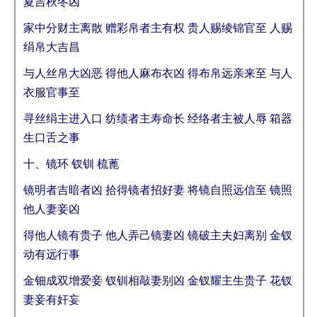
夏吉秋冬凶
家中分财主离散 赠彩帛者主有权 贵人赐绫锦官至 人赐
绢帛大吉昌
与人丝帛大凶恶 得他人麻布衣凶 得布帛远亲来至 与人
衣服官事至
寻丝绢主进入口 纺绩者主寿命长 经络者主被人辱 箱器
生口舌之事
十、镜环 钗钏 梳蓖
镜明者吉暗者凶 拾得镜者招好妻 将镜自照远信至 镜照
他人妻妾凶
得他人镜有贵子 他人弄己镜妻凶 镜破主夫妇离别 金钗
动有远行事
金钿成双增爱妾 钗钏相敲妻别凶 金钗耀主生贵子 花钗
妻妾有奸妄