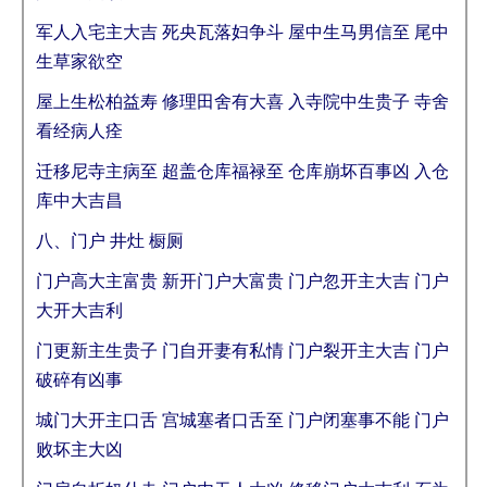
军人入宅主大吉 死央瓦落妇争斗 屋中生马男信至 尾中
生草家欲空
屋上生松柏益寿 修理田舍有大喜 入寺院中生贵子 寺舍
看经病人痊
迁移尼寺主病至 超盖仓库福禄至 仓库崩坏百事凶 入仓
库中大吉昌
八、门户 井灶 橱厕
门户高大主富贵 新开门户大富贵 门户忽开主大吉 门户
大开大吉利
门更新主生贵子 门自开妻有私情 门户裂开主大吉 门户
破碎有凶事
城门大开主口舌 宫城塞者口舌至 门户闭塞事不能 门户
败坏主大凶