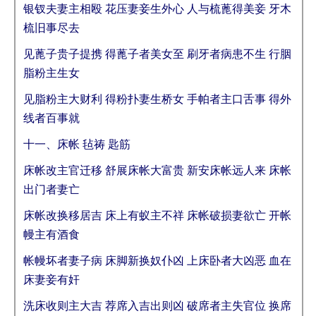
银钗夫妻主相殴 花压妻妾生外心 人与梳蓖得美妾 牙木
梳旧事尽去
见蓖子贵子提携 得蓖子者美女至 刷牙者病患不生 行胭
脂粉主生女
见脂粉主大财利 得粉扑妻生桥女 手帕者主口舌事 得外
线者百事就
十一、床帐 毡祷 匙筋
床帐改主官迁移 舒展床帐大富贵 新安床帐远人来 床帐
出门者妻亡
床帐改换移居吉 床上有蚁主不祥 床帐破损妻欲亡 开帐
幔主有酒食
帐幔坏者妻子病 床脚新换奴仆凶 上床卧者大凶恶 血在
床妻妾有奸
洗床收则主大吉 荐席入吉出则凶 破席者主失官位 换席