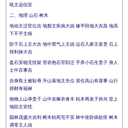
吼主远信至
二、地理 山石 树木
地动主迁官位吉 地裂主疾病大凶 修平田地大吉昌 地高
下不平主病
卧于石上主大吉 地中黑气上主凶 运石入家主富贵 石上
得利禄大吉
盘石安稳无忧疑 登岩抱石官职迁 手弄小石生贵子 身人
土中百事吉
自身取土被耻辱 升山落地主失位 居住高山有喜事 山行
得财有福禄
抱物上山孕贵子 山中农稼衣食丰 枯木再发子孙兴 堂上
地陷主安忧
园林茂盛大吉利 树木枯死宅不安 林中坐卧病欲痊 树木
凋零主人凶