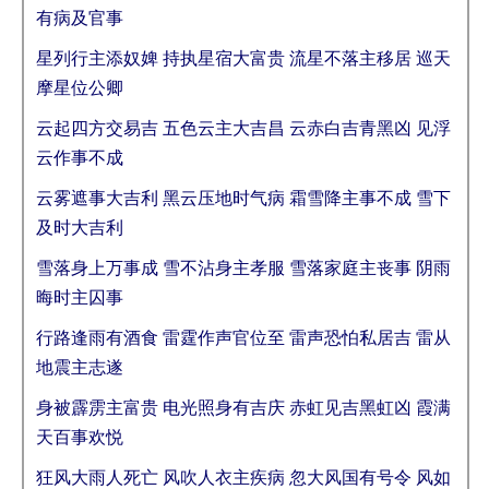
有病及官事
星列行主添奴婢 持执星宿大富贵 流星不落主移居 巡天
摩星位公卿
云起四方交易吉 五色云主大吉昌 云赤白吉青黑凶 见浮
云作事不成
云雾遮事大吉利 黑云压地时气病 霜雪降主事不成 雪下
及时大吉利
雪落身上万事成 雪不沾身主孝服 雪落家庭主丧事 阴雨
晦时主囚事
行路逢雨有酒食 雷霆作声官位至 雷声恐怕私居吉 雷从
地震主志遂
身被霹雳主富贵 电光照身有吉庆 赤虹见吉黑虹凶 霞满
天百事欢悦
狂风大雨人死亡 风吹人衣主疾病 忽大风国有号令 风如