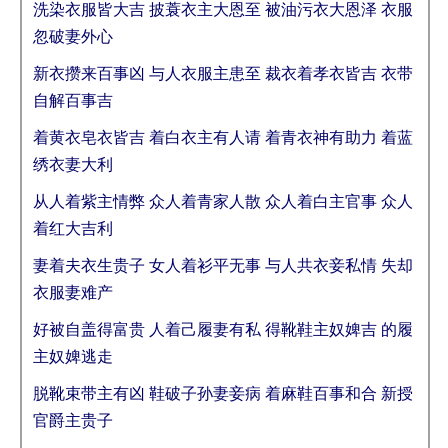
洗染衣服皆大吉 披蓑衣主大恩至 被油污衣大恩泽 衣服
忽破妻外心
新衣攒来百事凶 与人衣服主患至 裁衣着孝衣皆吉 衣带
自解百事吉
着黄衣皂衣皆吉 着白衣主有人请 着青衣神有助力 着蓝
绣衣妻大利
从人着紫主情弊 众人着青家人散 众人着白主官事 众人
着红大吉利
妻着夫衣生贵子 女人着衫平无事 与人共衣妾私情 失却
衣服妻难产
好被自盖得富贵 人着己履妻有私 得靴鞋主奴婢吉 的履
主奴婢逃走
脱靴束带主有凶 鞋破子孙妻妾病 着麻鞋百事和合 新授
官爵主贵子