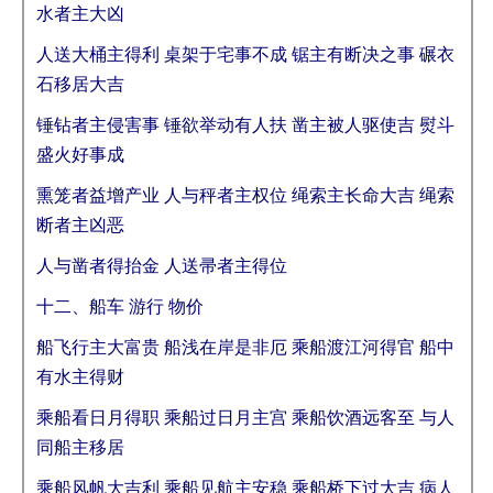
水者主大凶
人送大桶主得利 桌架于宅事不成 锯主有断决之事 碾衣
石移居大吉
锤钻者主侵害事 锤欲举动有人扶 凿主被人驱使吉 熨斗
盛火好事成
熏笼者益增产业 人与秤者主权位 绳索主长命大吉 绳索
断者主凶恶
人与凿者得抬金 人送帚者主得位
十二、船车 游行 物价
船飞行主大富贵 船浅在岸是非厄 乘船渡江河得官 船中
有水主得财
乘船看日月得职 乘船过日月主宫 乘船饮酒远客至 与人
同船主移居
乘船风帆大吉利 乘船见航主安稳 乘船桥下过大吉 病人