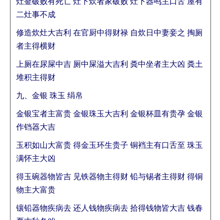
灶釜破败有死亡 灶下炊者家破败 灶下器鸣主口舌 屋有
二灶事不成
修造炊灶大吉利 在官厨中得财禄 自炊日中妻妾之 掏厕
者主得横财
上厕在尿屎中吉 厕中屎溢大吉利 粪中坐者主大凶 粪土
堆积主得财
九、金银 珠玉 绢帛
金银宝者主富贵 金银珠玉大吉利 金银杯皿有贵孕 金银
作铛器大吉
玉积如山大富贵 得金玉环生贵子 铜裆主有口舌至 珠玉
满怀主大凶
得玉碗器物皆吉 见铁器物主得财 铅与锡者主得财 得铜
物主大富贵
镶铅器物疾病去 还人钱物疾病去 拾得钱物皆大吉 钱春