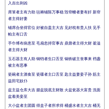
入吉出则凶
席箪者主有力助 毡褥铺陈万事稳 毁帘幔者妻有奸 新帘
者主得好妻
铺席合坐得官位 好被自盖主大吉 见好枕有贵人扶 见手
帕主有口舌
手巾缚布病患至 毛扇忽持官事吉 鼎鼐者主得大财 釜溢
者主得大财
玉石器主有人助 铜铛者生口舌至 锅铁破主丧事来 裆盏
被主有恶事
瓷碗者主酒食至 瓷碟者主口舌至 匙主益妻妾子孙 筋主
益田宅奴仆
盆主益仓库大吉 掇盆脱底主财散 火盆瓮器大富贵 洗面
盆着美妾至
大小盆者主团圆 得盒子者所求得 桶盛水者主大吉 桶无