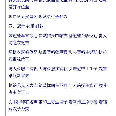
发齐禄位至
齿自落者父母凶 齿落更生子孙兴
四、冠带 衣服 鞋袜
戴冠登车官欲迁 自戴帽头巾帽吉 簪冠登台职位迁 贵人
与之衣冠吉
新换衣冠禄位至 烧毁官帽欲更官 失去官帽主退职 拾得
冠带禄位至
与人公服主得职 人与公服加官职 女着冠带主生子 洗笏
染服新官来
执笏见贵人大吉 笏破忧凶主不祥 与人笏授主官迁 腰带
者主官至吉
文书用印有名声 带印主妻生贵子 着新袍主添妻妾 着锦
绣衣子孙荣