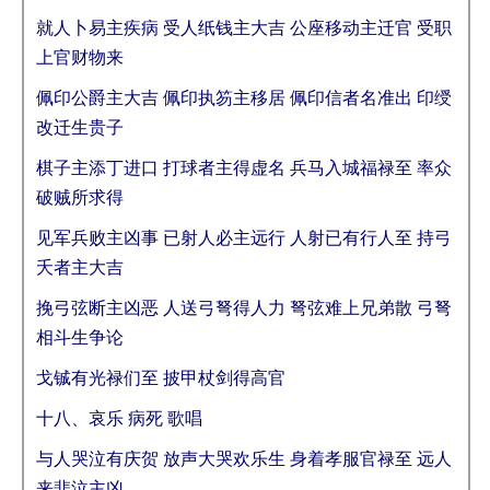
就人卜易主疾病 受人纸钱主大吉 公座移动主迁官 受职
上官财物来
佩印公爵主大吉 佩印执笏主移居 佩印信者名准出 印绶
改迁生贵子
棋子主添丁进口 打球者主得虚名 兵马入城福禄至 率众
破贼所求得
见军兵败主凶事 已射人必主远行 人射已有行人至 持弓
夭者主大吉
挽弓弦断主凶恶 人送弓弩得人力 弩弦难上兄弟散 弓弩
相斗生争论
戈铖有光禄们至 披甲杖剑得高官
十八、哀乐 病死 歌唱
与人哭泣有庆贺 放声大哭欢乐生 身着孝服官禄至 远人
来悲泣主凶