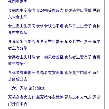
死肉主别离
食鹅肉主妾疾病 食鸡鸭等肉皆吉 食馒头主口舌散 见馒
头未食主气
食烂瓜主生疾病 食饼食饭心不遂 食瓜子主生贵子 食柿
食柑主疾病
食葡萄离而复合 食枣者主生贵子 食桑甚主生贵子 食栗
者主有分别
食梨者主失财帛 食一初果者凶至 食茄者主妻有子 食葱
韭主有争斗
食薤者有重丧至 食蒜者有灾害事 食菜黄主凶事至 食油
盐酱酸豉吉
十六、冢墓 馆郭 迎送
冢墓高者大吉利 新冢棺郭主忧除 冢墓上有云气吉 冢基
门开百事吉