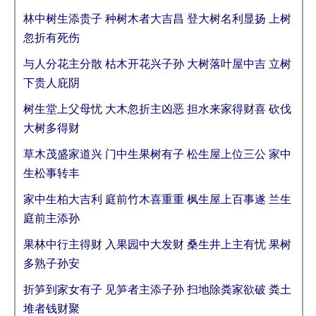
林中树生添贵子 种树木者大吉昌 登大树名利显扬 上树
忽折有死伤
与人分花主分散 枯木开花兴子孙 大树落叶屋中吉 立树
下贵人庇阴
树生堂上父母忧 大木忽折主凶恶 担水来家得财喜 砍伐
大树多得财
草木茂盛家道兴 门中生果树有子 松生屋上位三公 家中
生松事转丰
家中生柏大吉利 庭前竹木喜重重 枫生屋上百事遂 兰生
庭前主添孙
果林中行主得财 入果园中大发财 桑生井上主有忧 果树
多熟子孙安
折笋到家女有子 见笋者主添子孙 扫地除粪家欲破 粪土
堆者钱财聚