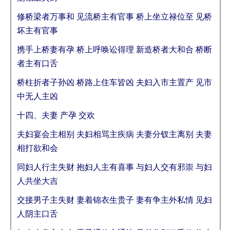
修桥梁者万事和 见流桥主有官事 桥上坐立禄位至 见桥
坏主有官事
携手上桥妻有孕 桥上呼唤讼得理 新造桥者大和合 桥断
者主有口舌
桥柱折者子孙凶 桥路上住车皆凶 夫妇入市主置产 见市
中无人主凶
十四、夫妻 产孕 交欢
夫妇宴会主相别 夫妇相骂主疾病 夫妻分钗主离别 夫妻
相打欲和会
同妇人行主失财 抱妇人主有喜事 与妇人交有邪崇 与妇
人共坐大吉
交接男子主失财 妻着锦衣生贵子 妻有争主外私情 见妇
人阴主口舌