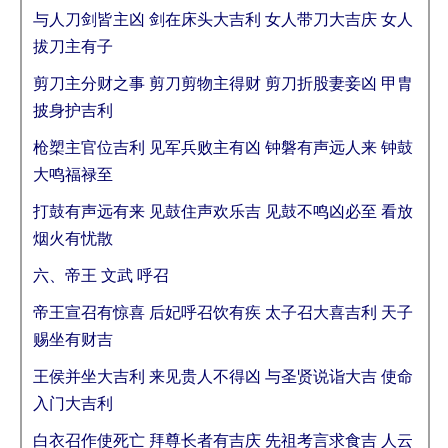
与人刀剑皆主凶 剑在床头大吉利 女人带刀大吉庆 女人
拔刀主有子
剪刀主分财之事 剪刀剪物主得财 剪刀折股妻妾凶 甲胄
披身护吉利
枪槊主官位吉利 见军兵败主有凶 钟磐有声远人来 钟鼓
大鸣福禄至
打鼓有声远有来 见鼓住声欢乐吉 见鼓不鸣凶必至 看放
烟火有忧散
六、帝王 文武 呼召
帝王宣召有惊喜 后妃呼召饮有疾 太子召大喜吉利 天子
赐坐有财吉
王侯并坐大吉利 来见贵人不得凶 与圣贤说诣大吉 使命
入门大吉利
白衣召作使死亡 拜尊长者有吉庆 先祖考言求食吉 人云