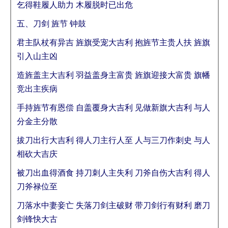
乞得鞋履人助力 木履脱时已出危
五、刀剑 旌节 钟鼓
君主队杖有异吉 旌旗受宠大吉利 抱旌节主贵人扶 旌旗
引入山主凶
造旌盖主大吉利 羽益盖身主富贵 旌旗迎接大富贵 旗幡
竞出主疾病
手持旌节有恩偿 自盖覆身大吉利 见做新旗大吉利 与人
分金主分散
拔刀出行大吉利 得人刀主行人至 人与三刀作刺史 与人
相砍大吉庆
被刀出血得酒食 持刀刺人主失利 刀斧自伤大吉利 得人
刀斧禄位至
刀落水中妻妾亡 失落刀剑主破财 带刀剑行有财利 磨刀
剑锋快大古