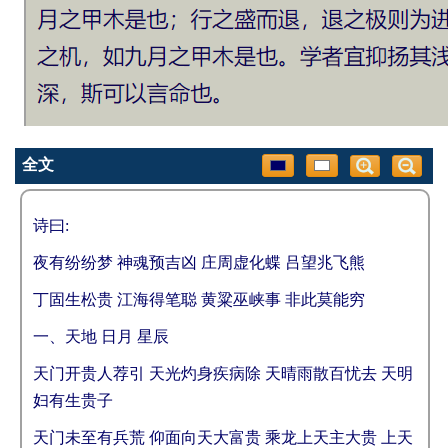
全文
诗曰:
夜有纷纷梦 神魂预吉凶 庄周虚化蝶 吕望兆飞熊
丁固生松贵 江海得笔聪 黄粱巫峡事 非此莫能穷
一、天地 日月 星辰
天门开贵人荐引 天光灼身疾病除 天晴雨散百忧去 天明
妇有生贵子
天门未至有兵荒 仰面向天大富贵 乘龙上天主大贵 上天