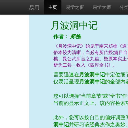
易用
主页
易学之窗
易学大师
分
月波洞中记
作者：
郑樵
《月波洞中记》始见于南宋郑樵《通
俗本较为清晰，当必有所传授;篇目
樵、晁公武所言之九篇。疑原本实止
析为二卷，收入《四库全书》。
需要迅速在
月波洞中记
中定位细
仅灵活呈现
月波洞中记
的全部内
您可以选择“当前章节”或“全书
当前的显示正文上。该内容检索
此外，您可以按自己的偏好调整阅
洞中记
并研习该经典杰作之奥妙