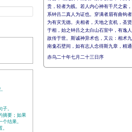
贵，轻者为贱。若人内心神有千尺之索，
系钟吕二真人为证也。穿满者眉有曲钩者
为有灾无德。夫相者，天地之玄机，圣贤
于相，始之钟吕之太白山石室中，有逸人
故传于世。斯诚神异术也，又云：相术九
南龛石壁间，如有志人念得斯九章，精通
赤乌二十年七月二十三日序
索。
。
句子。
的摘要；如果
一个结果。
置。