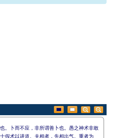
也。卜而不应，非所谓善卜也。愚之神术非敢
士假术以讲道。夫相者，先相出气。重者为