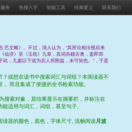
类服务
热搜八字
智能工具
经典要义
联系我们
志·艺文略》。不过，清人认为，“其所论相法视后来
自《仙济》至《玉枕》九章，其词亦颇古奥，盖即郑
于此，九篇以下或为后人所附益，未可知也。”，于是
节？或想在该书中搜索词汇与词组？本阅读器不
容， 而且集成了便捷的全书检索功能。
”作为搜索对象，其结果显示在摘要栏，并标注在
功能适用与词汇，词组，甚至句子。
读器的颜色，底色，字体尺寸, 流畅阅读
月波
。