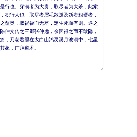
是行也。穿满者为大贵，取尽者为大杀，此索
，积行人也。取尽者眉毛散逆及断者粗硬者，
之蕴奥，取祸福而无差，定生死而有则。遇之
陈仲文传之三卿张仲远，余因得之而不敢隐，
篇，乃老君题在太白山鸿灵溪月波洞中，七星
其象，广拜道术。