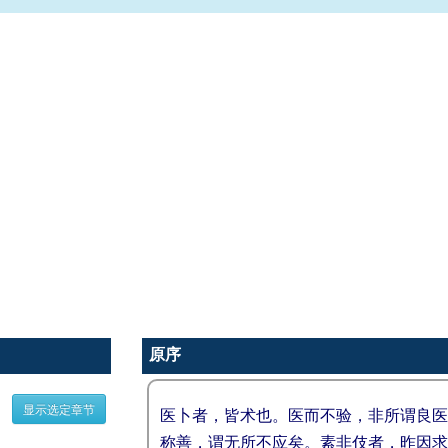
原序
显示选定章节
医卜者，皆术也。医而不验，非所谓良医
称善，谓无所不应矣。素非伎者，昨因求